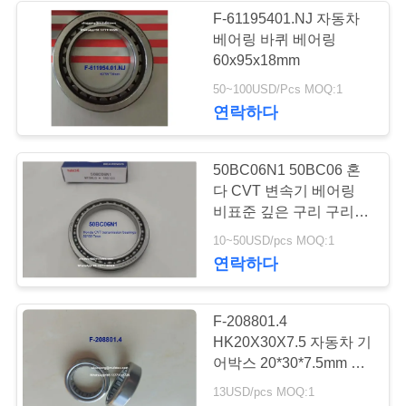
트
F-61195401.NJ 자동차
맵
베어링 바퀴 베어링
71
60x95x18mm
자동차용 클러치 풀
50~100USD/Pcs MOQ:1
PRIVACY
연락하다
라잉 베어링
POLICY
50BC06N1 50BC06 혼
다 CVT 변속기 베어링
비표준 깊은 구리 구리 베
어링 50x68x7mm
22
10~50USD/pcs MOQ:1
연락하다
자동차 에어컨 베어
링
F-208801.4
HK20X30X7.5 자동차 기
어박스 20*30*7.5mm 실
린더 롤러 베어링
13USD/pcs MOQ:1