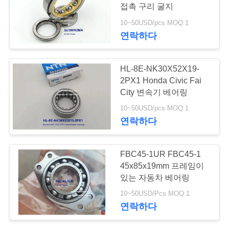
접촉 구리 굴지
연
10~50USD/pcs MOQ:1
210
연락하다
락
자동차 휠 허브 베어
처
HL-8E-NK30X52X19-
링
2PX1 Honda Civic Fai
City 변속기 베어링
뉴
10~50USD/pcs MOQ:1
스
연락하다
20
FBC45-1UR FBC45-1
자동차 발전기 베어
45x85x19mm 프레임이
있는 자동차 베어링
링
사
10~50USD/Pcs MOQ:1
연락하다
이