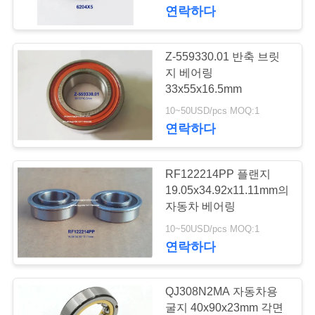
소
연락하다
개
Z-559330.01 반축 브릿
162
공
지 베어링
33x55x16.5mm
자동차 차동 베어링
장
10~50USD/pcs MOQ:1
연락하다
투
어
RF122214PP 플랜지
19.05x34.92x11.11mm의
품
자동차 베어링
54
10~50USD/pcs MOQ:1
자동차 스티어링 베
질
연락하다
관
어링
리
QJ308N2MA 자동차용
굴지 40x90x23mm 각면