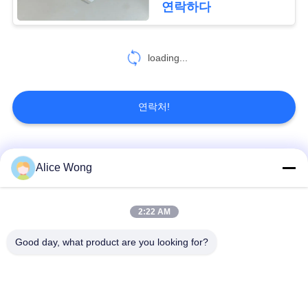
연락하다
18
loading...
얇은 구간 베어링
연락처!
모든
Alice Wong
106
굴삭기 태도
자동차 기어박스 베어
2:22 AM
자동차용 베어링
링
Good day, what product are you looking for?
자동차 스티어링 베어
자동차 차동 베어링
링