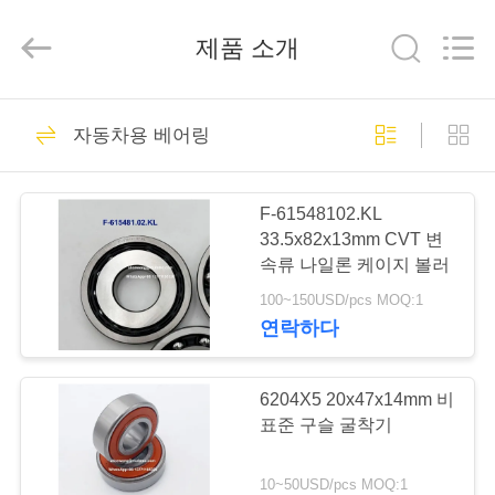
©
2021
-
제품 소개
2026
WUXI
MUFA
TECHNOLOGY
CO.,LTD..
홈
387
All
Rights
자동차용 베어링
Reserved.
자동차용 베어링
제
F-61548102.KL
품
33.5x82x13mm CVT 변
속류 나일론 케이지 볼러
소
100~150USD/pcs MOQ:1
개
연락하다
339
자동차 기어박스 베
회
6204X5 20x47x14mm 비
표준 구슬 굴착기
어링
사
10~50USD/pcs MOQ:1