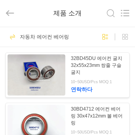
©
2021
-
제품 소개
2026
WUXI
MUFA
TECHNOLOGY
CO.,LTD..
홈
387
All
Rights
자동차 에어컨 베어링
Reserved.
자동차용 베어링
제
32BD45DU 에어컨 굴지
품
32x55x23mm 쌍줄 구슬
굴지
소
10~50USD/Pcs MOQ:1
개
연락하다
339
자동차 기어박스 베
회
30BD4712 에어컨 베어
링 30x47x12mm 볼 베어
어링
사
링
10~50USD/Pcs MOQ:1