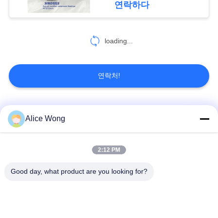
연락하다
18
loading...
얇은 구간 베어링
연락처!
모든
Alice Wong
106
굴삭기 태도
자동차 기어박스 베어
2:12 PM
자동차용 베어링
링
Good day, what product are you looking for?
자동차 스티어링 베어
자동차 차동 베어링
링