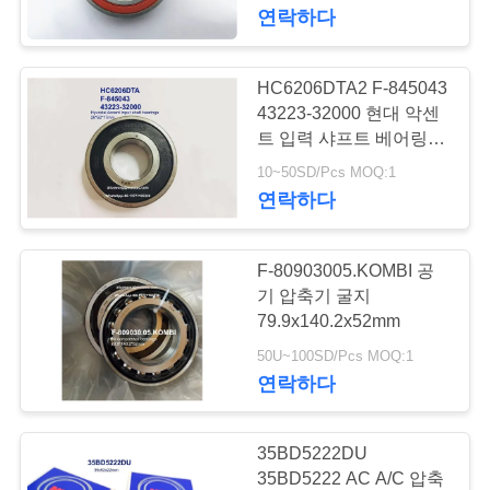
소
연락하다
개
HC6206DTA2 F-845043
162
공
43223-32000 현대 악센
트 입력 샤프트 베어링
자동차 차동 베어링
장
28x62x17mm
10~50SD/Pcs MOQ:1
연락하다
투
어
F-80903005.KOMBI 공
기 압축기 굴지
품
79.9x140.2x52mm
54
50U~100SD/Pcs MOQ:1
자동차 스티어링 베
질
연락하다
관
어링
리
35BD5222DU
35BD5222 AC A/C 압축