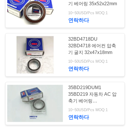
기 베어링 35x52x22mm
연
10~50USD/Pcs MOQ:1
210
연락하다
락
자동차 휠 허브 베어
처
32BD4718DU
링
32BD4718 에어컨 압축
기 굴지 32x47x18mm
뉴
10~50USD/Pcs MOQ:1
스
연락하다
20
35BD219DUM1
자동차 발전기 베어
35BD219 자동차 AC 압
축기 베어링
링
사
35x55x20mm
10~50USD/Pcs MOQ:1
연락하다
이