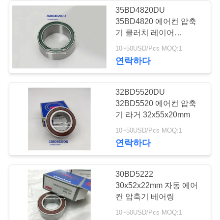
트
35BD4820DU
맵
35BD4820 에어컨 압축
71
기 클러치 레이어
자동차용 클러치 풀
35x48x20mm
10~50USD/Pcs MOQ:1
PRIVACY
연락하다
라잉 베어링
POLICY
32BD5520DU
32BD5520 에어컨 압축
기 라거 32x55x20mm
22
10~50USD/Pcs MOQ:1
연락하다
자동차 에어컨 베어
링
30BD5222
30x52x22mm 자동 에어
컨 압축기 베어링
10~50USD/Pcs MOQ:1