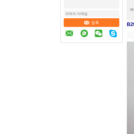
배
접촉
B2