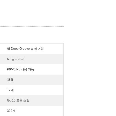
열 Deep Groove 볼 베어링
69 밀리미터
P0/P6/P5 사용 가능
강철
12개
Gcr15 크롬 스틸
322개