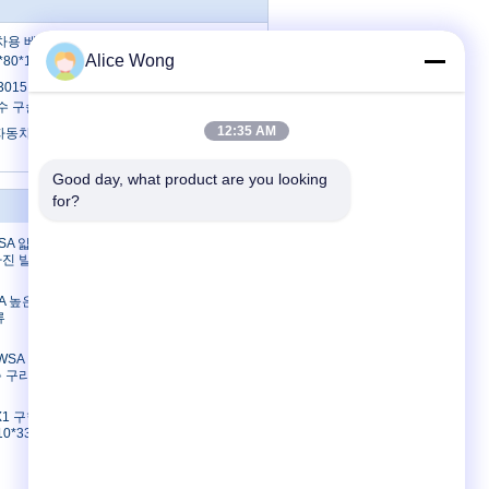
자동차용 베어링 자동차 유지보수 및 수리용 특
Alice Wong
80*16mm
3-33015 토요타의 변속기용 굴지 토요타의 예
 구슬 굴지 33*78.5*15mm
12:35 AM
C 자동차 베어링 35X72X18mm 나일론 케이
Good day, what product are you looking 
for?
연락처
-1SA 얇은 구획
연락처
가진 발굴기
견적 요청
E-Mail
-1A 높은 얇은
류
사이트맵
모바일 사이트
-3WSA 발굴기
촉 구리
PX1 구형 접착
10*33mm