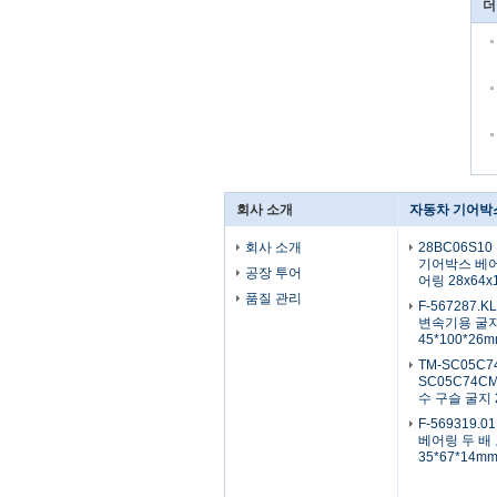
더
회사 소개
자동차 기어박
회사 소개
28BC06S1
기어박스 베어
공장 투어
어링 28x64x
품질 관리
F-567287.
변속기용 굴지
45*100*26
TM-SC05C7
SC05C74C
수 구슬 굴지 2
F-569319.
베어링 두 배
35*67*14