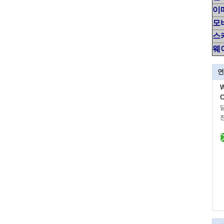
이
모바
스
웨
연
C