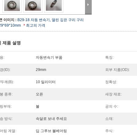
큰 이미지 :
B29-18 자동 변속기, 열린 깊은 구리 구리
29*69*10mm
최고의 가격
 제품 설명
용:
자동변속기 부품
특징:
경(ID):
29mm
외부 지름(OD):
/두께(B):
10 밀리미터
정확성:
봉 종류:
오픈
새장 재료:
링부재:
볼
공의 수:
송 방식:
속달로 보내 주세요
소재:
어링 계열:
딥 그루브 볼베어링
주식: