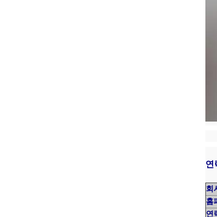
연
회
홈
연