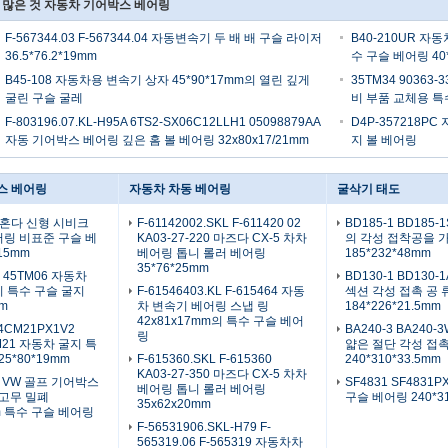
 많은 것 자동차 기어박스 베어링
F-567344.03 F-567344.04 자동변속기 두 배 배 구슬 라이저
B40-210UR 
36.5*76.2*19mm
수 구슬 베어링 40*
B45-108 자동차용 변속기 상자 45*90*17mm의 열린 깊게
35TM34 9036
굴린 구슬 굴레
비 부품 교체용 특수
F-803196.07.KL-H95A 6TS2-SX06C12LLH1 05098879AA
D4P-357218P
자동 기어박스 베어링 깊은 홈 볼 베어링 32x80x17/21mm
지 볼 베어링
스 베어링
자동차 차동 베어링
굴삭기 태도
0 혼다 신형 시비크
F-61142002.SKL F-611420 02
BD185-1 BD185
링 비표준 구슬 베
KA03-27-220 마즈다 CX-5 차차
의 각성 접착공을 
15mm
베어링 톱니 롤러 베어링
185*232*48mm
35*76*25mm
KL 45TM06 자동차
BD130-1 BD130
 특수 구슬 굴지
F-61546403.KL F-615464 자동
섹션 각성 접촉 공 
mm
차 변속기 베어링 스냅 링
184*226*21.5mm
42x81x17mm의 특수 구슬 베어
4CM21PX1V2
BA240-3 BA240
링
M21 자동차 굴지 특
얇은 절단 각성 접
5*80*19mm
F-615360.SKL F-615360
240*310*33.5mm
KA03-27-350 마즈다 CX-5 차차
01 VW 골프 기어박스
SF4831 SF4831
베어링 톱니 롤러 베어링
 고무 밀폐
구슬 베어링 240*3
35x62x20mm
mm 특수 구슬 베어링
F-56531906.SKL-H79 F-
565319.06 F-565319 자동차차