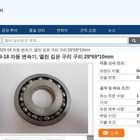
사
공장 투어
품질 관리
연락처
견적 요청
뉴스
B29-18 자동 변속기, 열린 깊은 구리 구리 29*69*10mm
9-18 자동 변속기, 열린 깊은 구리 구리 29*69*10mm
제품 상세 정보:
브랜드 이름:
N
모델 번호:
B
결제 및 배송 조건:
최소 주문 수량:
1
가격:
3
포장 세부 사항:
표
배달 시간:
3
지불 조건:
T
접촉