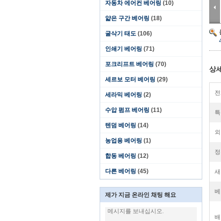
자동차 에어컨 베어링
(10)
얇은 구간 베어링
(18)
굴삭기 태도
(106)
인쇄기 베어링
(71)
포크리프트 베어링
(70)
상세
세르보 모터 베어링
(29)
전
세라믹 베어링
(2)
수압 펌프 베어링
(11)
특
텐덤 베어링
(14)
외
농업용 베어링
(1)
정
합동 베어링
(12)
다른 베어링
(45)
새
베
제가 지금 온라인 채팅 해요
배