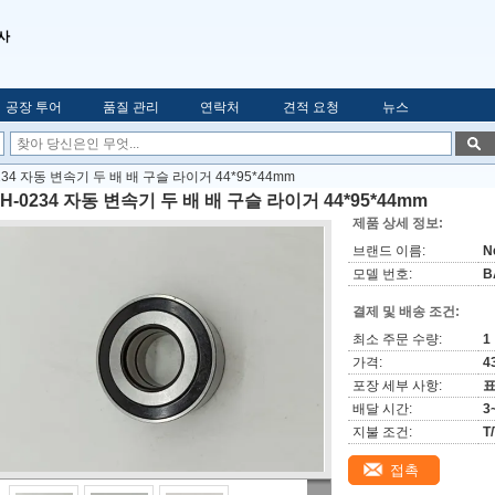
사
공장 투어
품질 관리
연락처
견적 요청
뉴스
234 자동 변속기 두 배 배 구슬 라이거 44*95*44mm
H-0234 자동 변속기 두 배 배 구슬 라이거 44*95*44mm
제품 상세 정보:
브랜드 이름:
N
모델 번호:
B
결제 및 배송 조건:
최소 주문 수량:
1
가격:
4
포장 세부 사항:
표
배달 시간:
3
지불 조건:
T
접촉