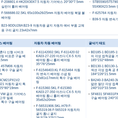
F-208801.4 HK20X30X7.5 자동차 기어박스 20*30*7.5mm
STB5590/ST57
실린더 롤러 베어링
55X90X23.5m
F-566686.02.SKL 65x100x26/25mm 자동차 베어링 복열 볼
F-625764 자동차
베어링
B39-5 자동 변속
B23-9DDU28A B23-9 자동차용 굴지 자동차 예비 부품 교체
용 구리 굴지 23x42x7mm
스 베어링
자동차 차동 베어링
굴삭기 태도
0 혼다 신형 시비크
F-61142002.SKL F-611420 02
BD185-1 BD185
링 비표준 구슬 베
KA03-27-220 마즈다 CX-5 차차
의 각성 접착공을 
15mm
베어링 톱니 롤러 베어링
185*232*48mm
35*76*25mm
KL 45TM06 자동차
BD130-1 BD130
 특수 구슬 굴지
F-61546403.KL F-615464 자동
섹션 각성 접촉 공 
mm
차 변속기 베어링 스냅 링
184*226*21.5mm
42x81x17mm의 특수 구슬 베어
4CM21PX1V2
BA240-3 BA240
링
M21 자동차 굴지 특
얇은 절단 각성 접
5*80*19mm
F-615360.SKL F-615360
240*310*33.5mm
KA03-27-350 마즈다 CX-5 차차
01 VW 골프 기어박스
SF4831 SF4831
베어링 톱니 롤러 베어링
 고무 밀폐
구슬 베어링 240*3
35x62x20mm
mm 특수 구슬 베어링
F-56531906.SKL-H79 F-
565319.06 F-565319 자동차차
굴지 톱니 굴지
36.5*79.375*17mm