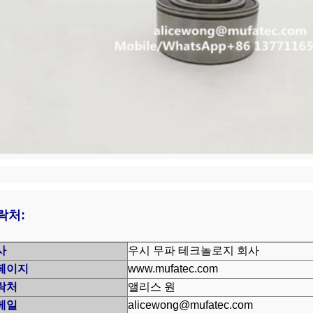
락처:
사
우시 무파 테크놀로지 회사
페이지
www.mufatec.com
락처
앨리스 원
메일
alicewong@mufatec.com