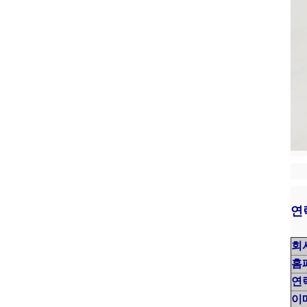
연
회
홈
연
이