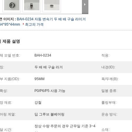
큰 이미지 :
BAH-0234 자동 변속기 두 배 배 구슬 라이거
44*95*44mm
최고의 가격
 제품 설명
체 모델 번호:
BAH-0234
적용:
징:
두 배 배 구슬 라거
내경(ID):
부 지름(OD):
95MM
폭/두께(B):
확성:
P0/P6/P5 사용 가능
밀봉 종류:
장 재료:
강철
롤링부재:
어링 계열:
딥 그루브 볼베어링
운송 방식:
정상 수량 주문의 경우 근무일 기준 3~4
달 시간:
소재: