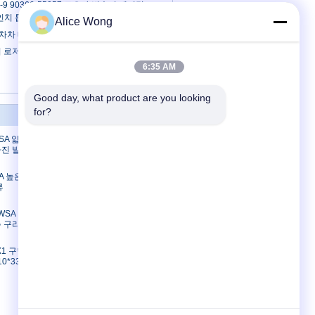
90-9 90366-55057 토요타 변속기 베어링
m 인치 톱퍼 롤러 베어링
Alice Wong
 차차 베어링 30x64.25x14.9mm
기 로저 깊은 굴곡 구슬 로저 39*62*18mm
6:35 AM
Good day, what product are you looking 
for?
연락처
-1SA 얇은 구획
연락처
가진 발굴기
견적 요청
E-Mail
-1A 높은 얇은
류
사이트맵
모바일 사이트
-3WSA 발굴기
촉 구리
PX1 구형 접착
10*33mm