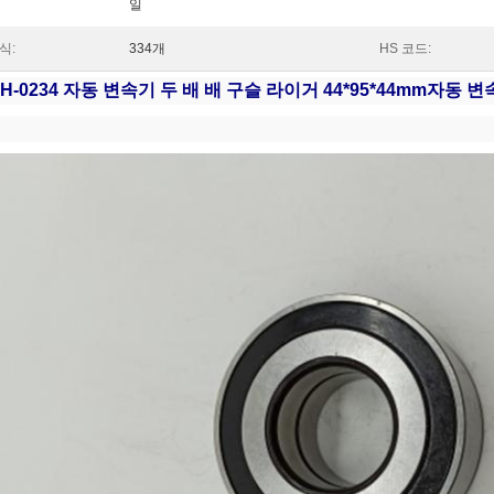
일
식:
334개
HS 코드:
H-0234 자동 변속기 두 배 배 구슬 라이거 44*95*44mm
자동 변