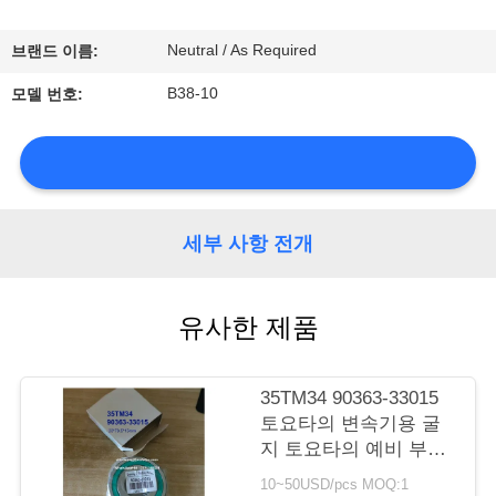
소
개
Neutral / As Required
브랜드 이름:
B38-10
모델 번호:
공
장
투
세부 사항 전개
어
유사한 제품
품
질
35TM34 90363-33015
관
토요타의 변속기용 굴
지 토요타의 예비 부품
리
교체용 특수 구슬 굴지
10~50USD/pcs MOQ:1