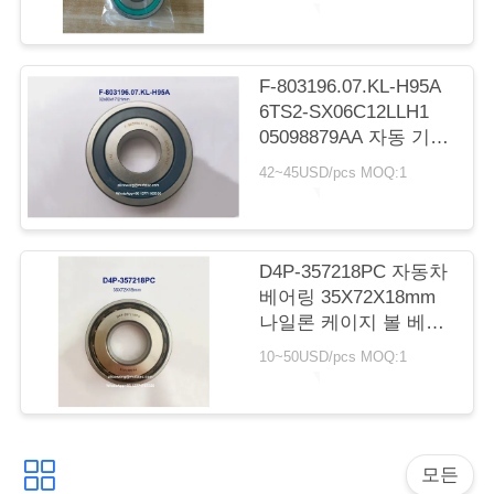
33*78.5*15mm
연
락
F-803196.07.KL-H95A
6TS2-SX06C12LLH1
처
05098879AA 자동 기어
박스 베어링 깊은 홈 볼
42~45USD/pcs MOQ:1
베어링
뉴
32x80x17/21mm
스
D4P-357218PC 자동차
베어링 35X72X18mm
나일론 케이지 볼 베어
링
10~50USD/pcs MOQ:1
사
이
모든