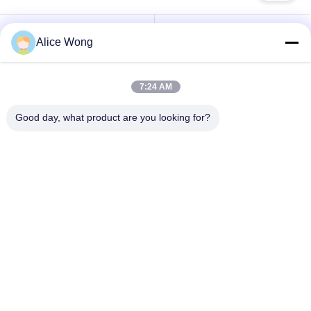
트
맵
자동차 기어박스 베어
자동차용 베어링
Alice Wong
링
PRIVACY
7:24 AM
자동차 스티어링 베어
POLICY
자동차 차동 베어링
링
Good day, what product are you looking for?
자동차 휠 허브 베어
자동차 발전기 베어링
링
자동차용 클러치 풀
자동차 에어컨 베어링
라잉 베어링
구독하십시오