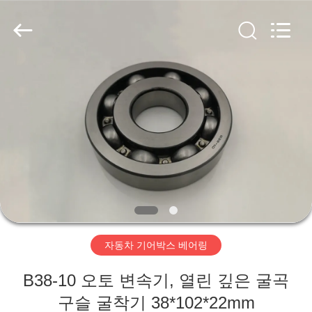
©
2021
-
2026
WUXI
MUFA
TECHNOLOGY
CO.,LTD..
홈
All
Rights
Reserved.
제
품
소
개
자동차 기어박스 베어링
회
B38-10 오토 변속기, 열린 깊은 굴곡
사
구슬 굴착기 38*102*22mm