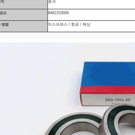
중국
산지
8482103000
 코드
익스프레스 / 항공 / 해상
 방법