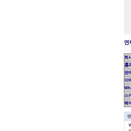
연
회
홈
판
이
Wh
스
웨
연