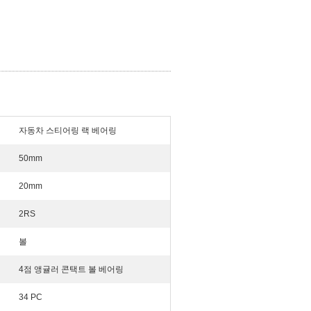
자동차 스티어링 랙 베어링
50mm
20mm
2RS
볼
4점 앵귤러 콘택트 볼 베어링
34 PC