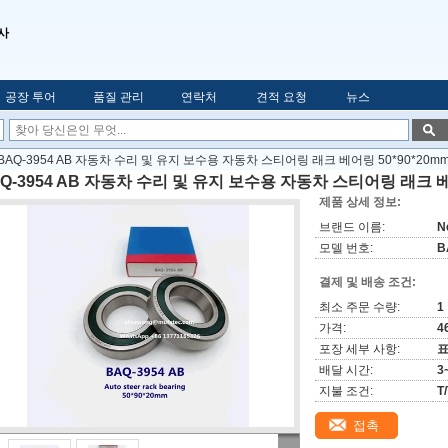
사
공장 투어
품질 관리
연락처
견적 요청
뉴스
BAQ-3954 AB 자동차 수리 및 유지 보수용 자동차 스티어링 래크 베어링 50*90*20m
Q-3954 AB 자동차 수리 및 유지 보수용 자동차 스티어링 래크 베어
제품 상세 정보:
브랜드 이름:
N
모델 번호:
B
결제 및 배송 조건:
최소 주문 수량:
1
가격:
4
포장 세부 사항:
표
배달 시간:
3
지불 조건:
T
접촉