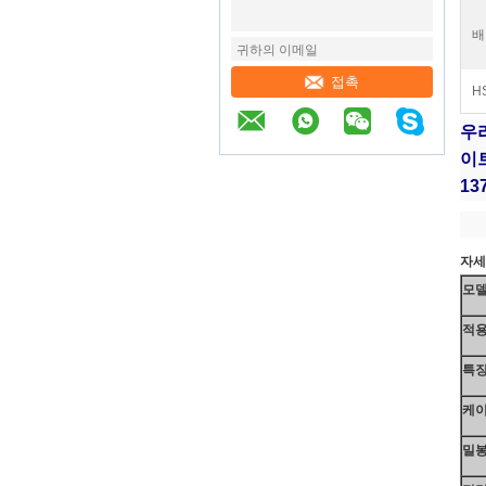
배
접촉
H
우리
이트
13
자세
모델
적
특
케이
밀봉