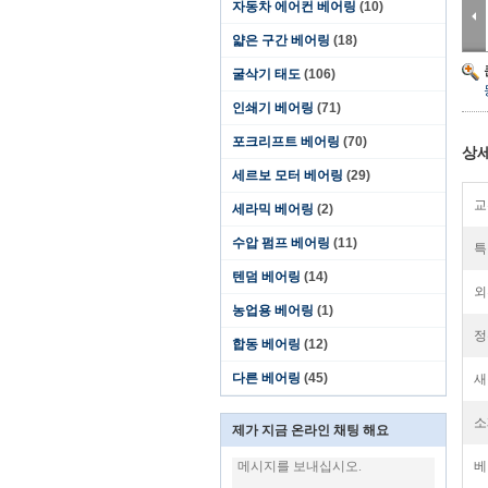
자동차 에어컨 베어링
(10)
얇은 구간 베어링
(18)
굴삭기 태도
(106)
인쇄기 베어링
(71)
포크리프트 베어링
(70)
상세
세르보 모터 베어링
(29)
교
세라믹 베어링
(2)
수압 펌프 베어링
(11)
특
텐덤 베어링
(14)
외
농업용 베어링
(1)
정
합동 베어링
(12)
다른 베어링
(45)
새
소
제가 지금 온라인 채팅 해요
베