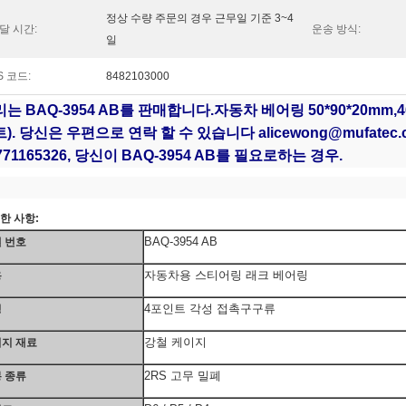
정상 수량 주문의 경우 근무일 기준 3~4
달 시간:
운송 방식:
일
S 코드:
8482103000
는 BAQ-3954 AB를 판매합니다.
자동차 베어링 50*90*20mm,4
). 당신은 우편으로 연락 할 수 있습니다 alicewong@mufatec.c
771165326, 당신이 BAQ-3954 AB를 필요로하는 경우.
한 사항:
BAQ-3954 AB
 번호
자동차용 스티어링 래크 베어링
용
4포인트 각성 접촉구구류
징
강철 케이지
지 재료
2RS 고무 밀폐
 종류