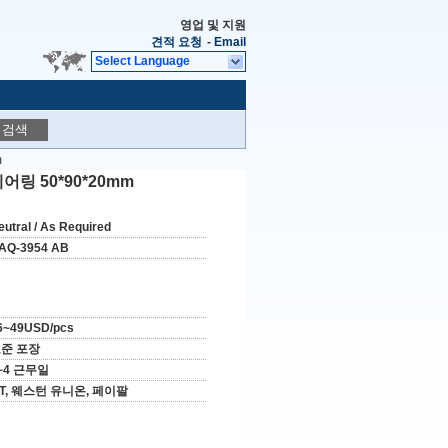
영업 및 지원
견적 요청
-
Email
Select Language
검색
m
링 50*90*20mm
eutral / As Required
AQ-3954 AB
6~49USD/pcs
준 포장
~4 근무일
/T, 웨스턴 유니온, 페이팔