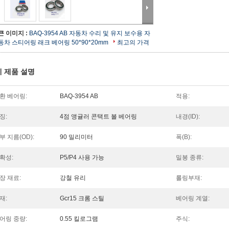
큰 이미지 :
BAQ-3954 AB 자동차 수리 및 유지 보수용 자
동차 스티어링 래크 베어링 50*90*20mm
최고의 가격
 제품 설명
환 베어링:
BAQ-3954 AB
적용:
징:
4점 앵귤러 콘택트 볼 베어링
내경(ID):
부 지름(OD):
90 밀리미터
폭(B):
확성:
P5/P4 사용 가능
밀봉 종류:
장 재료:
강철 유리
롤링부재:
재:
Gcr15 크롬 스틸
베어링 계열:
어링 중량:
0.55 킬로그램
주식: