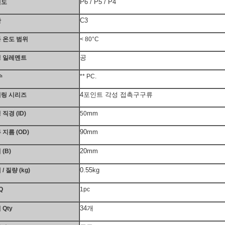
P6 / P5 / P4
밀도
C3
산
 온도 범위
< 80°C
공
 일레멘트
수
** PC.
4포인트 각성 접촉구구류
링 시리즈
mm
 직경 (ID)
50
90mm
 지름 (OD)
20mm
(B)
0.55kg
/ 질량 (kg)
Q
1pc
34개
 Qty