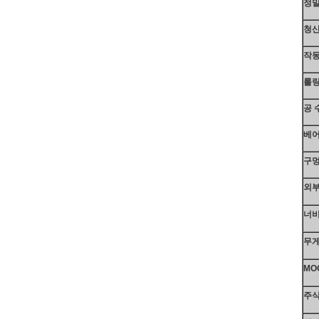
정
청
작동
롤링
공 
베어
구멍
외부
너비 
무게 
MO
주식