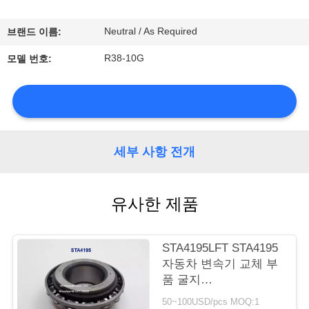
소
개
Neutral / As Required
브랜드 이름:
R38-10G
모델 번호:
공
장
투
세부 사항 전개
어
유사한 제품
품
질
STA4195LFT STA4195
관
자동차 변속기 교체 부
품 굴지
리
41.275*95.25*30/17mm
50~100USD/pcs MOQ:1