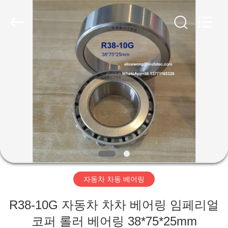
©
2021
-
2026
WUXI
MUFA
TECHNOLOGY
CO.,LTD..
홈
All
Rights
Reserved.
제
품
소
개
자동차 차동 베어링
회
R38-10G 자동차 차차 베어링 임페리얼
사
코퍼 롤러 베어링 38*75*25mm