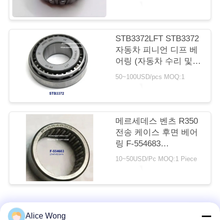
연
락
STB3372LFT STB3372
자동차 피니언 디프 베
처
어링 (자동차 수리 및
유지보수용)
50~100USD/pcs MOQ:1
33*72*14.3/22.75mm
뉴
스
메르세데스 벤츠 R350
전송 케이스 후면 베어
링 F-554683
27x47x19.5mm 바늘 롤
10~50USD/Pc MOQ:1 Piece
러 베어링, 내부 고리가
없습니다
사
이
모든
Alice Wong