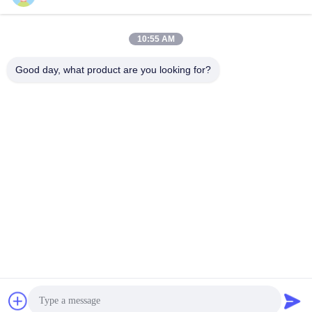
트
맵
자동차 기어박스 베어
10:55 AM
자동차용 베어링
링
Good day, what product are you looking for?
PRIVACY
자동차 스티어링 베어
POLICY
자동차 차동 베어링
링
자동차 휠 허브 베어
자동차 발전기 베어링
링
자동차용 클러치 풀
자동차 에어컨 베어링
라잉 베어링
구독하십시오