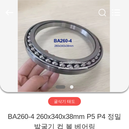
©
2021
-
2026
WUXI
MUFA
홈
TECHNOLOGY
CO.,LTD..
All
Rights
Reserved.
제
품
소
개
굴삭기 태도
회
BA260-4 260x340x38mm P5 P4 정밀
사
발굴기 컵 볼 베어링