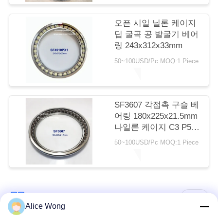
리
오픈 시일 닐론 케이지
딥 굴곡 공 발굴기 베어
연
링 243x312x33mm
50~100USD/Pc MOQ:1 Piece
락
처
SF3607 각접촉 구슬 베
어링 180x225x21.5mm
뉴
나일론 케이지 C3 P5
오픈
스
50~100USD/Pc MOQ:1 Piece
모든
Alice Wong
사