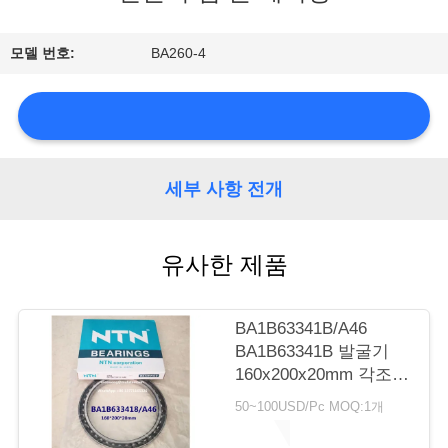
소
모델 번호:
BA260-4
개
공
장
세부 사항 전개
투
유사한 제품
어
BA1B63341B/A46
품
BA1B63341B 발굴기
160x200x20mm 각조
질
접촉 구리 굴착기 나일
50~100USD/Pc MOQ:1개
관
론 케이지