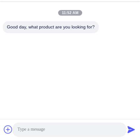
이
자동차 기어박스 베어
11:52 AM
자동차용 베어링
링
트
Good day, what product are you looking for?
자동차 스티어링 베어
맵
자동차 차동 베어링
링
PRIVACY
자동차 휠 허브 베어
자동차 발전기 베어링
링
POLICY
자동차용 클러치 풀
자동차 에어컨 베어링
라잉 베어링
구독하십시오