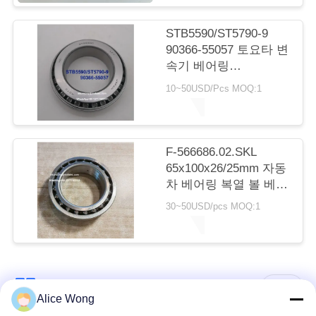
리
STB5590/ST5790-9
90366-55057 토요타 변
연
속기 베어링
55X90X23.5mm 인치
10~50USD/Pcs MOQ:1
락
톱퍼 롤러 베어링
처
F-566686.02.SKL
65x100x26/25mm 자동
뉴
차 베어링 복열 볼 베어
링
스
30~50USD/pcs MOQ:1
모든
Alice Wong
사