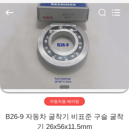
©
2021
-
2026
WUXI
MUFA
홈
TECHNOLOGY
CO.,LTD..
All
Rights
Reserved.
제
품
소
개
자동차용 베어링
회
B26-9 자동차 굴착기 비표준 구슬 굴착
사
기 26x56x11.5mm