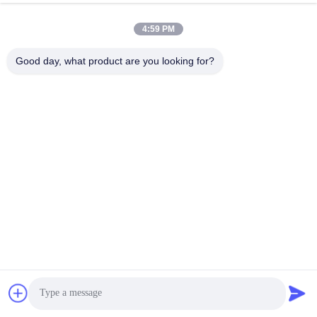
이
자동차 기어박스 베어
4:59 PM
자동차용 베어링
링
트
Good day, what product are you looking for?
자동차 스티어링 베어
맵
자동차 차동 베어링
링
PRIVACY
자동차 휠 허브 베어
자동차 발전기 베어링
링
POLICY
자동차용 클러치 풀
자동차 에어컨 베어링
라잉 베어링
구독하십시오