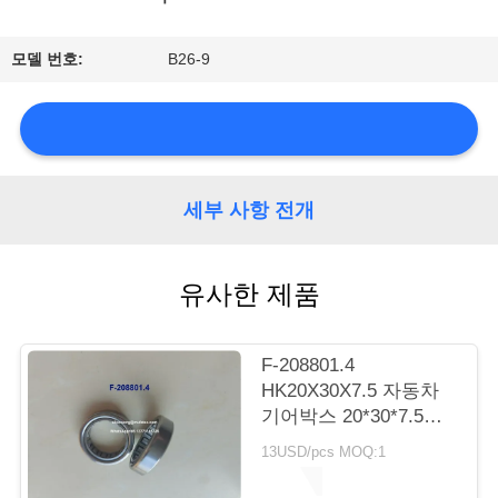
소
모델 번호:
B26-9
개
공
장
세부 사항 전개
투
유사한 제품
어
F-208801.4
품
HK20X30X7.5 자동차
기어박스 20*30*7.5mm
질
실린더 롤러 베어링
13USD/pcs MOQ:1
관