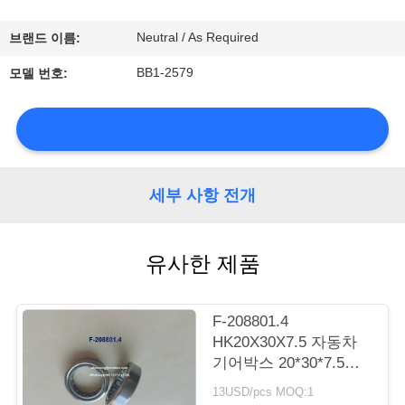
소
개
Neutral / As Required
브랜드 이름:
BB1-2579
모델 번호:
공
장
투
세부 사항 전개
어
유사한 제품
품
질
F-208801.4
관
HK20X30X7.5 자동차
기어박스 20*30*7.5mm
리
실린더 롤러 베어링
13USD/pcs MOQ:1