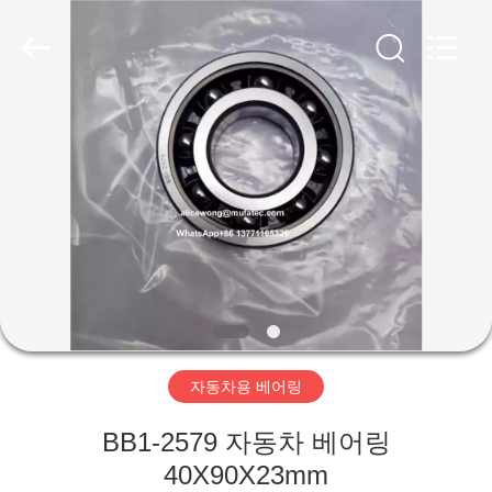
©
2021
-
2026
WUXI
MUFA
TECHNOLOGY
CO.,LTD..
홈
All
Rights
Reserved.
제
품
소
개
자동차용 베어링
회
BB1-2579 자동차 베어링
사
40X90X23mm