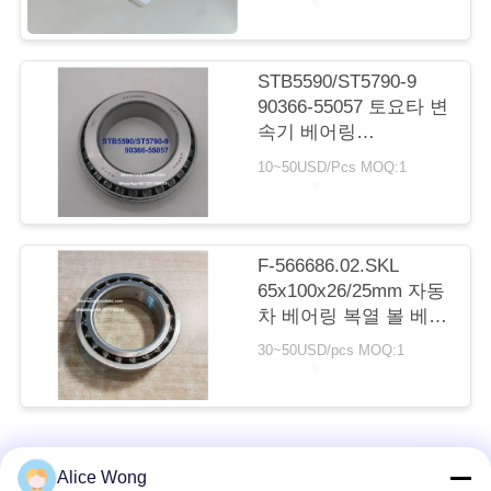
연
STB5590/ST5790-9
락
90366-55057 토요타 변
처
속기 베어링
55X90X23.5mm 인치
10~50USD/Pcs MOQ:1
톱퍼 롤러 베어링
뉴
스
F-566686.02.SKL
65x100x26/25mm 자동
차 베어링 복열 볼 베어
링
30~50USD/pcs MOQ:1
사
이
모든
Alice Wong