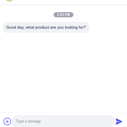
트
맵
자동차 기어박스 베어
1:03 PM
자동차용 베어링
링
Good day, what product are you looking for?
PRIVACY
자동차 스티어링 베어
POLICY
자동차 차동 베어링
링
자동차 휠 허브 베어
자동차 발전기 베어링
링
자동차용 클러치 풀
자동차 에어컨 베어링
라잉 베어링
구독하십시오